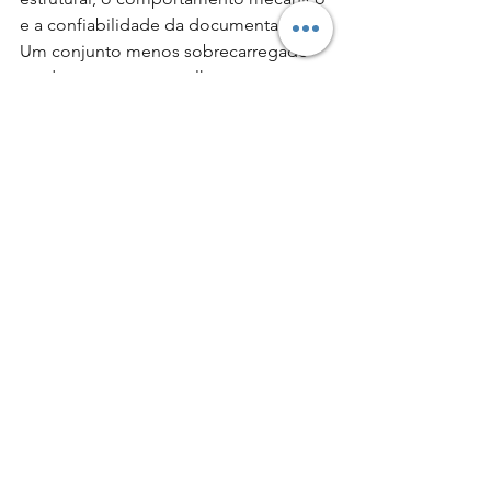
e a confiabilidade da documentação. 
Um conjunto menos sobrecarregado 
tende a apresentar melhor 
conservação.
Empresas com estrutura para 
manutenção e suporte técnico 
especializado têm papel importante 
nesse ciclo. A capacidade de atender 
revisões, reparos e necessidades 
documentais amplia a segurança do 
investimento e evita que o proprietário 
fique desassistido depois da 
blindagem.
Para quem a blindagem 
mais leve faz mais 