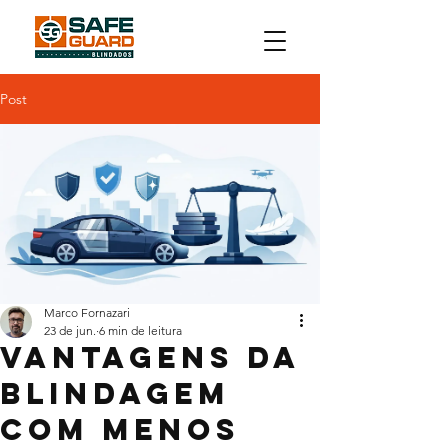
Post
Marco Fornazari
23 de jun.
6 min de leitura
Vantagens da
blindagem
com menos