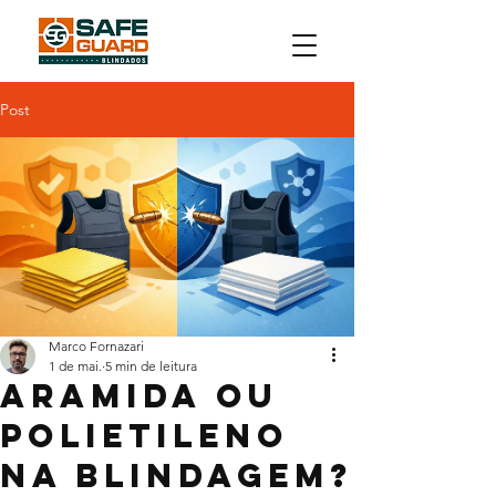
Post
Marco Fornazari
1 de mai.
5 min de leitura
Aramida ou
polietileno
na blindagem?