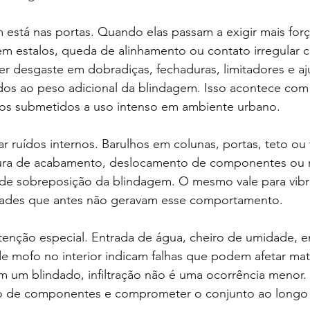
está nas portas. Quando elas passam a exigir mais força
em estalos, queda de alinhamento ou contato irregular 
er desgaste em dobradiças, fechaduras, limitadores e aj
ados ao peso adicional da blindagem. Isso acontece com
los submetidos a uso intenso em ambiente urbano.
 ruídos internos. Barulhos em colunas, portas, teto ou 
tura de acabamento, deslocamento de componentes ou 
 de sobreposição da blindagem. O mesmo vale para vibr
dades que antes não geravam esse comportamento.
enção especial. Entrada de água, cheiro de umidade,
 de mofo no interior indicam falhas que podem afetar mate
Em um blindado, infiltração não é uma ocorrência menor.
ção de componentes e comprometer o conjunto ao longo