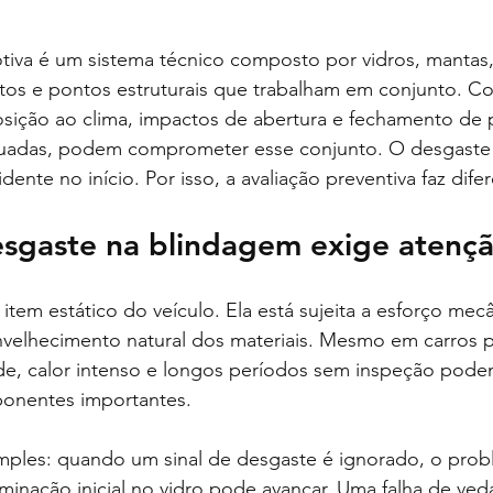
iva é um sistema técnico composto por vidros, mantas
os e pontos estruturais que trabalham em conjunto. C
osição ao clima, impactos de abertura e fechamento de 
quadas, podem comprometer esse conjunto. O desgast
ente no início. Por isso, a avaliação preventiva faz dife
esgaste na blindagem exige atenç
tem estático do veículo. Ela está sujeita a esforço mecâ
envelhecimento natural dos materiais. Mesmo em carros 
e, calor intenso e longos períodos sem inspeção podem
onentes importantes.
imples: quando um sinal de desgaste é ignorado, o prob
minação inicial no vidro pode avançar. Uma falha de ve