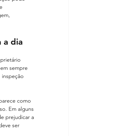
e 
gem, 
 a dia
rietário 
Nem sempre 
e inspeção 
aparece como 
so. Em alguns 
 prejudicar a 
deve ser 