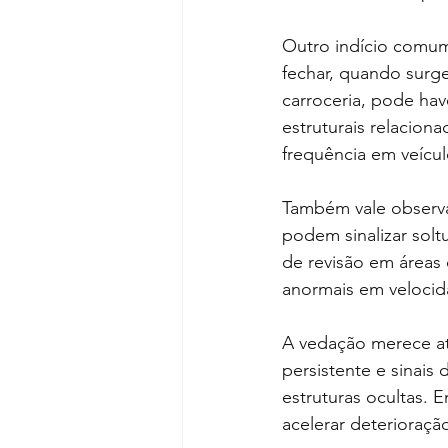
Outro indício comum 
fechar, quando surg
carroceria, pode hav
estruturais relacion
frequência em veícu
Também vale observar
podem sinalizar sol
de revisão em áreas
anormais em veloci
A vedação merece at
persistente e sinais
estruturas ocultas. 
acelerar deteriora