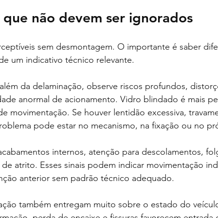
is que não devem ser ignorados
erceptíveis sem desmontagem. O importante é saber dife
de um indicativo técnico relevante.
além da delaminação, observe riscos profundos, distorç
ldade anormal de acionamento. Vidro blindado é mais pe
de movimentação. Se houver lentidão excessiva, travam
roblema pode estar no mecanismo, na fixação ou no pró
acabamentos internos, atenção para descolamentos, folg
de atrito. Esses sinais podem indicar movimentação ind
enção anterior sem padrão técnico adequado.
ação também entregam muito sobre o estado do veículo
mação, perda de encaixe e fissuras favorecem entrada 