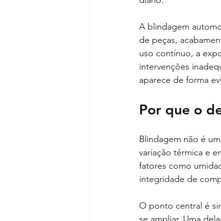
diário.
A blindagem automot
de peças, acabament
uso contínuo, a exp
intervenções inade
aparece de forma evid
Por que o d
Blindagem não é um i
variação térmica e 
fatores como umidad
integridade de comp
O ponto central é s
se ampliar. Uma dela