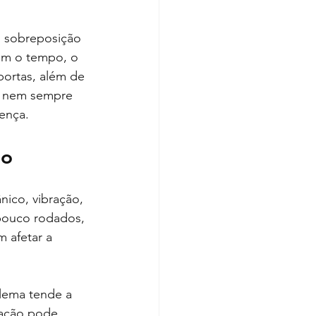
, sobreposição 
om o tempo, o 
portas, além de 
e nem sempre 
rença.
ão
nico, vibração, 
pouco rodados, 
 afetar a 
lema tende a 
dação pode 