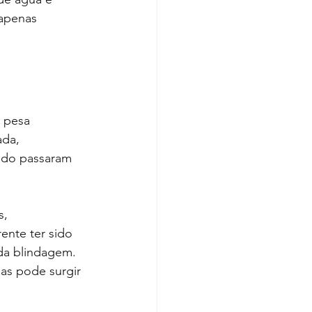
apenas 
 pesa 
da, 
ando passaram 
s, 
nte ter sido 
da blindagem. 
s pode surgir 