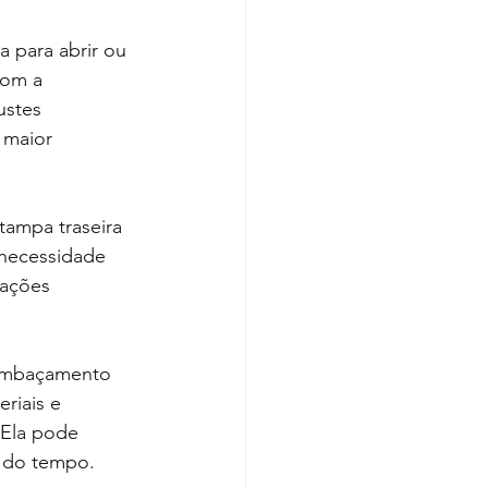
 para abrir ou 
com a 
ustes 
 maior 
tampa traseira 
necessidade 
ações 
 embaçamento 
riais e 
 Ela pode 
 do tempo.