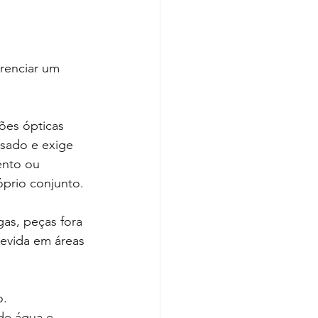
renciar um 
ões ópticas 
sado e exige 
ento ou 
prio conjunto.
as, peças fora 
evida em áreas 
. 
de água e 