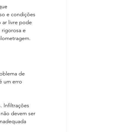
que 
so e condições 
ar livre pode 
rigorosa e 
uilometragem.
roblema de 
é um erro 
Infiltrações 
 não devem ser 
 inadequada 