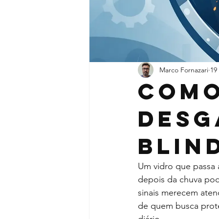
Marco Fornazari
19
Como
desg
blin
Um vidro que passa a
depois da chuva pod
sinais merecem atenç
de quem busca prote