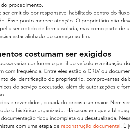
s do procedimento.
e ser emitido por responsável habilitado dentro do fluxo
. Esse ponto merece atenção. O proprietário não deve 
el a ser obtido de forma isolada, mas como parte de 
ecisa estar alinhado do começo ao fim.
entos costumam ser exigidos
ssa variar conforme o perfil do veículo e a situação d
em com frequência. Entre eles estão o CRLV ou documen
nto de identificação do proprietário, comprovantes da 
cnicos do serviço executado, além de autorizações e form
so.
dados e revendidos, o cuidado precisa ser maior. Nem s
todo o histórico organizado. Há casos em que a blindage
 documentação ficou incompleta ou desatualizada. Nessa
 mistura com uma etapa de 
reconstrução documental
. É 