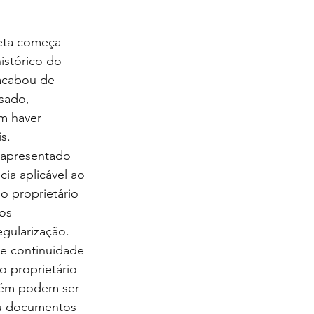
eta começa 
istórico do 
acabou de 
sado, 
m haver 
s.
r apresentado 
ia aplicável ao 
o proprietário 
os 
gularização.
e continuidade 
 proprietário 
bém podem ser 
ou documentos 