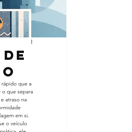
 de
ro
 rápido que a 
é o que separa 
e atraso na 
ormidade 
dagem em si.
e o veículo 
rática, ele 