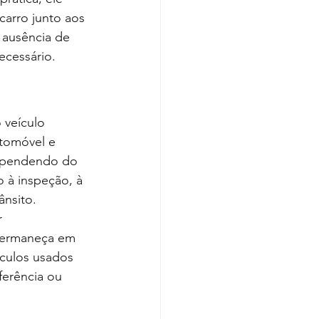
carro junto aos 
 ausência de 
ecessário.
veículo 
utomóvel e 
ependendo do 
 à inspeção, à 
ânsito.
 
 permaneça em 
ículos usados 
ferência ou 