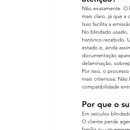
Não exatamente. O b
mais claro, já que 
Isso facilita a emiss
No blindado usado, 
histórico recebido.
estado e, ainda assi
documentação aparen
delaminação, sobre
Por isso, o process
mais criteriosa. Não 
compatibilidade ent
Por que o su
Em veículos blindado
O cliente perde age
família ou um empres