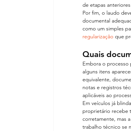
de etapas anteriore
Por fim, o laudo dev
documental adequado
como um simples pap
regularização
 que pr
Quais docum
Embora o processo po
alguns itens aparec
equivalente, docume
notas e registros té
aplicáveis ao proces
Em veículos já blin
proprietário recebe 
corretamente, mas a
trabalho técnico se