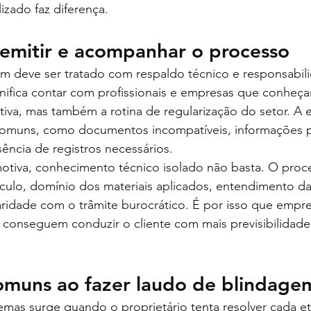
izado faz diferença.
mitir e acompanhar o processo
m deve ser tratado com respaldo técnico e responsabil
gnifica contar com profissionais e empresas que conheç
va, mas também a rotina de regularização do setor. A e
 comuns, como documentos incompatíveis, informações 
sência de registros necessários.
tiva, conhecimento técnico isolado não basta. O proc
eículo, domínio dos materiais aplicados, entendimento da
aridade com o trâmite burocrático. É por isso que empr
 conseguem conduzir o cliente com mais previsibilidad
comuns ao fazer laudo de blindage
emas surge quando o proprietário tenta resolver cada e