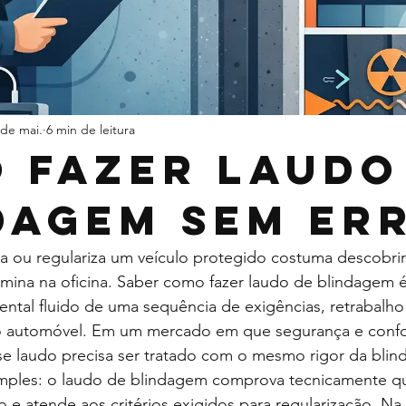
 de mai.
6 min de leitura
 fazer laudo
dagem sem er
 ou regulariza um veículo protegido costuma descobrir
rmina na oficina. Saber como fazer laudo de blindagem 
tal fluido de uma sequência de exigências, retrabalho 
do automóvel. Em um mercado em que segurança e conf
se laudo precisa ser tratado com o mesmo rigor da blin
imples: o laudo de blindagem comprova tecnicamente qu
 e atende aos critérios exigidos para regularização. Na p