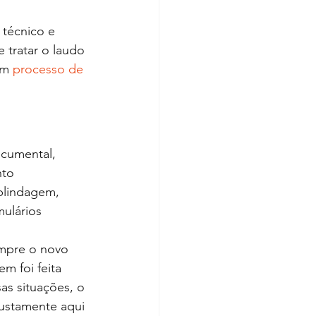
 técnico e 
tratar o laudo 
um 
processo de 
ocumental, 
to 
blindagem, 
ulários 
empre o novo 
m foi feita 
s situações, o 
justamente aqui 