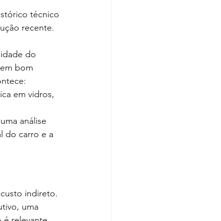
tórico técnico 
ução recente. 
lidade do 
m em bom 
ntece: 
ca em vidros, 
uma análise 
l do carro e a 
usto indireto. 
tivo, uma 
 é relevante.