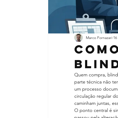
Marco Fornazari
16
Como
blin
Quem compra, blinda
parte técnica não te
um processo documen
circulação regular 
caminham juntas, es
O ponto central é s
passou pela alteração