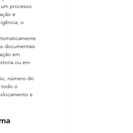
r um processo 
ação e 
gência, o 
automaticamente 
as documentais 
ização em 
istoria ou em 
io, número do 
 todo o 
eslocamento e 
sma 