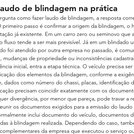
laudo de blindagem na prática
rgunta como fazer laudo de blindagem, a resposta corr
 primeiro passo é confirmar a origem da blindagem, o h
tação já existente. Em um carro zero ou seminovo que 
o fluxo tende a ser mais previsível. Já em um blindado u
do foi atendido por outra empresa no passado, é comu
, mudanças de propriedade ou inconsistências cadastrai
ncia inicial, entra a etapa técnica. O veículo precisa se
ificação dos elementos da blindagem, conforme a exigênc
, dados como número do chassi, placas, identificação d
ficação precisam coincidir exatamente com os document
er divergência, por menor que pareça, pode travar a re
eunir os documentos exigidos para a emissão do laudo 
ormalmente inclui documento do veículo, documentos do
adas à blindagem realizada. Dependendo do caso, tam
os complementares da empresa que executou o serviço 