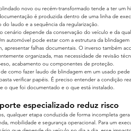
lindado novo ou recém-transformado tende a ter um his
a documentação é produzida dentro de uma linha de exec
ão do laudo e a sequência da regularização.
o cenário depende da conservação do veículo e da qua
 Um automóvel pode estar com a estrutura da blindage
m, apresentar falhas documentais. O inverso também aco
temente organizada, mas necessidade de revisão técni
peso, acabamento ou componentes de proteção.
o de como fazer laudo de blindagem em um usado pede 
basta verificar papéis. É preciso entender a condição rea
re o que foi documentado e o que está instalado.
porte especializado reduz risco
s, qualquer etapa conduzida de forma incompleta gera c
nda, mobilidade e segurança operacional. Para um execu
ário que depende do veículo no dia a dia, esse impacto