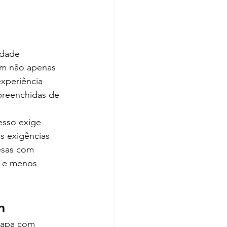
idade 
am não apenas 
xperiência 
preenchidas de 
esso exige 
s exigências 
esas com 
e e menos 
m
tapa com 