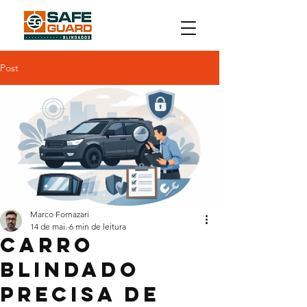
Post
Marco Fornazari
14 de mai.
6 min de leitura
Carro
blindado
precisa de