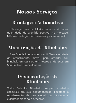
Nossos Serviços
Blindagem Automotiva
Blindagem no nivel IIIA com o uso da maior
quantidade de aramida possivel no mercado.
Máxima proteção com o menor peso agregado
Manutenção de Blindados
Seu Blindado novo de novo!! Temos unidade
de atendimento móvel para atender seu
blindado em casa ou em nossos endereços em
São Paulo e Rio de Janeiro.
Documentação de
Blindados
Todo Veículo Blindado requer cuidados
especiais em sua documentação. Fazemos a
regularização de seu veiculo ja blindado e
cuidamos de todo o processo.