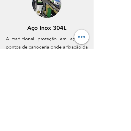
Aço Inox 304L
A tradicional proteção em aço em
pontos de carroceria onde a fixação da
aramida simples não é considerada
segura. Colunas, travessas e fechaduras
são locais comuns para uso deste
material.
Atendemos Qualquer
Marca