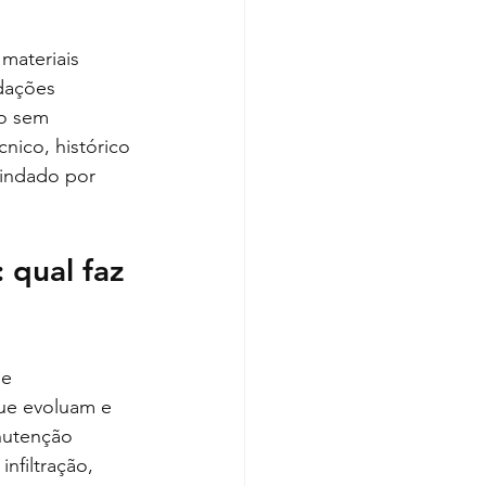
materiais 
dações 
o sem 
cnico, histórico 
lindado por 
 qual faz 
e 
que evoluam e 
nutenção 
nfiltração, 