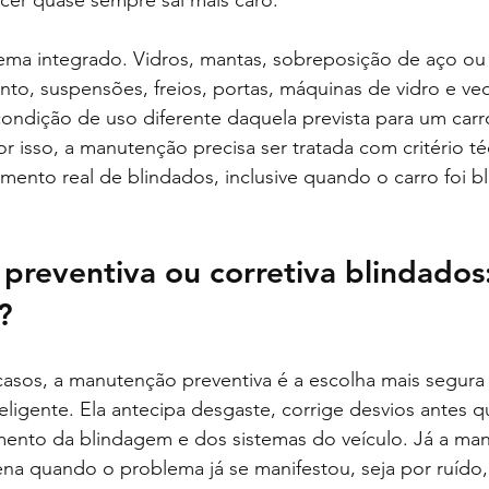
ecer quase sempre sai mais caro.
ema integrado. Vidros, mantas, sobreposição de aço ou 
to, suspensões, freios, portas, máquinas de vidro e ve
ondição de uso diferente daquela prevista para um carr
or isso, a manutenção precisa ser tratada com critério té
mento real de blindados, inclusive quando o carro foi b
reventiva ou corretiva blindados:
?
asos, a manutenção preventiva é a escolha mais segura 
igente. Ela antecipa desgaste, corrige desvios antes 
mento da blindagem e dos sistemas do veículo. Já a ma
ena quando o problema já se manifestou, seja por ruído, i