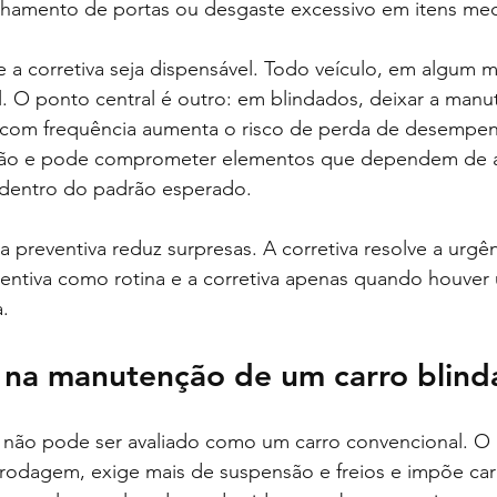
linhamento de portas ou desgaste excessivo em itens me
ue a corretiva seja dispensável. Todo veículo, em algum
l. O ponto central é outro: em blindados, deixar a man
o com frequência aumenta o risco de perda de desempen
ção e pode comprometer elementos que dependem de aj
dentro do padrão esperado.
a preventiva reduz surpresas. A corretiva resolve a urgê
ventiva como rotina e a corretiva apenas quando houver
a.
na manutenção de um carro blin
 não pode ser avaliado como um carro convencional. O 
e rodagem, exige mais de suspensão e freios e impõe ca