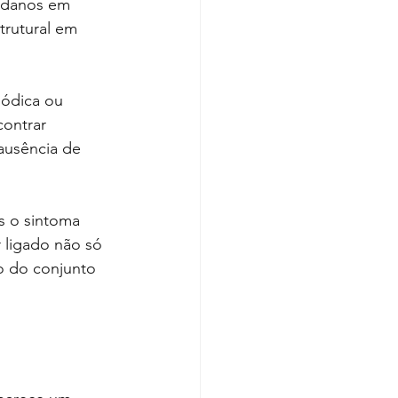
, danos em 
rutural em 
iódica ou 
ontrar 
ausência de 
s o sintoma 
 ligado não só 
o do conjunto 