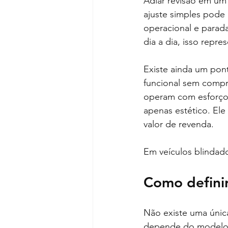
Adiar revisão em um
ajuste simples pode 
operacional e parad
dia a dia, isso repr
Existe ainda um pon
funcional sem compr
operam com esforço e
apenas estético. Ele
valor de revenda.
Em veículos blindad
Como definir
Não existe uma única
depende do modelo d