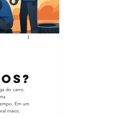
dos?
a do carro. 
eta 
 tempo. Em um 
al maior, 