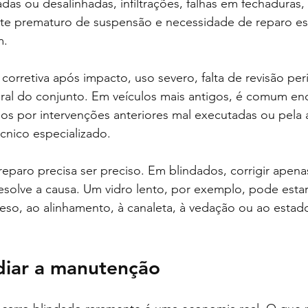
adas ou desalinhadas, infiltrações, falhas em fechaduras
e prematuro de suspensão e necessidade de reparo est
m.
rretiva após impacto, uso severo, falta de revisão per
ral do conjunto. Em veículos mais antigos, é comum enc
s por intervenções anteriores mal executadas ou pela 
nico especializado.
reparo precisa ser preciso. Em blindados, corrigir apena
esolve a causa. Um vidro lento, por exemplo, pode estar
eso, ao alinhamento, à canaleta, à vedação ou ao estad
diar a manutenção