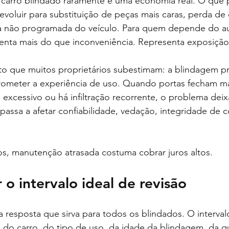
 carro blindado raramente é uma economia real. O que 
evoluir para substituição de peças mais caras, perda de 
a não programada do veículo. Para quem depende do a
esenta mais do que inconveniência. Representa exposição
to que muitos proprietários subestimam: a blindagem pr
ometer a experiência de uso. Quando portas fecham mal
xcessivo ou há infiltração recorrente, o problema deix
 passa a afetar confiabilidade, vedação, integridade de
os, manutenção atrasada costuma cobrar juros altos.
 o intervalo ideal de revisão
 resposta que sirva para todos os blindados. O intervalo
o carro, do tipo de uso, da idade da blindagem, da q