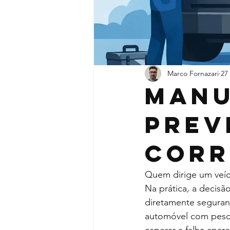
Marco Fornazari
27
Man
prev
corr
Quem dirige um veíc
Na prática, a decisã
diretamente seguran
automóvel com peso a