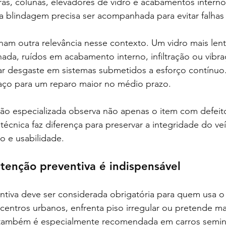
as, colunas, elevadores de vidro e acabamentos interno
da blindagem precisa ser acompanhada para evitar falhas
am outra relevância nesse contexto. Um vidro mais len
hada, ruídos em acabamento interno, infiltração ou vibr
r desgaste em sistemas submetidos a esforço contínuo.
paço para um reparo maior no médio prazo.
ção especializada observa não apenas o item com defeit
 técnica faz diferença para preservar a integridade do ve
o e usabilidade.
enção preventiva é indispensável
tiva deve ser considerada obrigatória para quem usa o
centros urbanos, enfrenta piso irregular ou pretende ma
a também é especialmente recomendada em carros semi