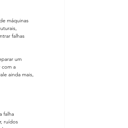
 de máquinas 
turais, 
trar falhas 
eparar um 
r com a 
le ainda mais, 
 falha 
, ruídos 