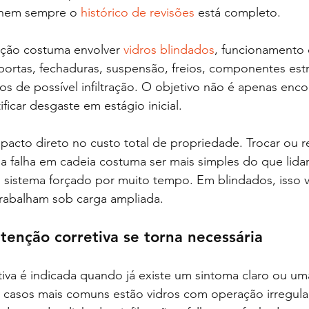
 nem sempre o 
histórico de revisões
 está completo.
ação costuma envolver 
vidros blindados
, funcionamento
portas, fechaduras, suspensão, freios, componentes estru
 de possível infiltração. O objetivo não é apenas encon
ficar desgaste em estágio inicial.
acto direto no custo total de propriedade. Trocar ou r
 falha em cadeia costuma ser mais simples do que lida
sistema forçado por muito tempo. Em blindados, isso va
trabalham sob carga ampliada.
enção corretiva se torna necessária
va é indicada quando já existe um sintoma claro ou uma
 casos mais comuns estão vidros com operação irregular