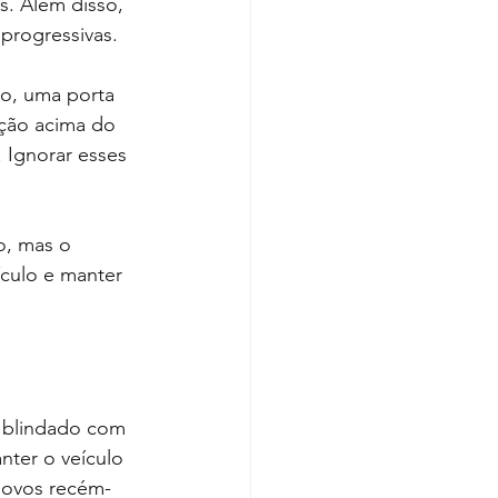
s. Além disso, 
 progressivas.
to, uma porta 
ação acima do 
 Ignorar esses 
o, mas o 
ículo e manter 
 blindado com 
nter o veículo 
novos recém-