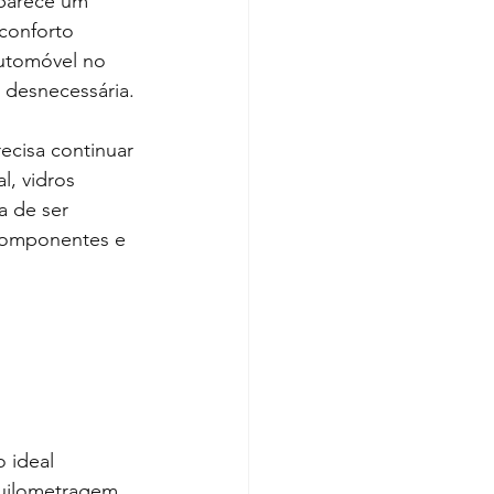
parece um 
conforto 
utomóvel no 
 desnecessária.
ecisa continuar 
, vidros 
a de ser 
 componentes e 
 ideal 
uilometragem, 