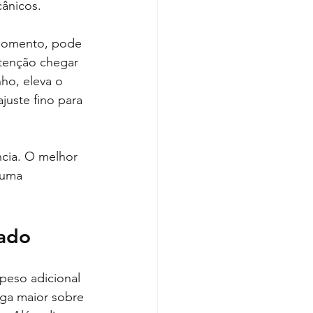
cânicos.
 momento, pode 
utenção chegar 
ho, eleva o 
uste fino para 
ncia. O melhor 
 uma 
dado
peso adicional 
rga maior sobre 