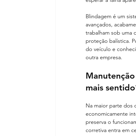
esperar a falha apar
Blindagem é um sist
avançados, acabamen
trabalham sob uma c
proteção balística. P
do veículo e conheci
outra empresa.
Manutenção p
mais sentido
Na maior parte dos c
economicamente intel
preserva o funciona
corretiva entra em c