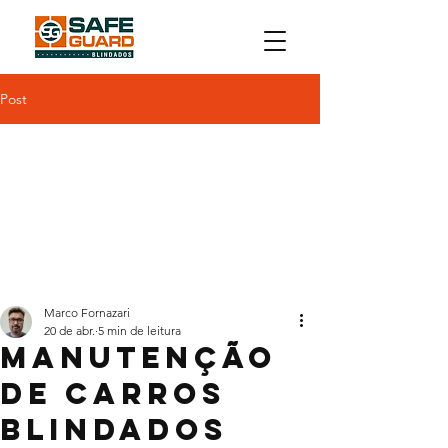
Post
Marco Fornazari
20 de abr.
5 min de leitura
Manutenção
de carros
blindados