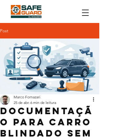
Post
Marco Fornazari
25 de abr.
6 min de leitura
Documentaçã
o para carro
blindado sem