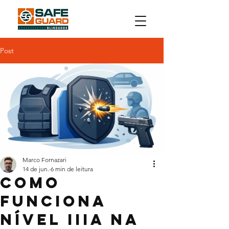
Post
Marco Fornazari
14 de jun.
6 min de leitura
Como
funciona
nível IIIA na