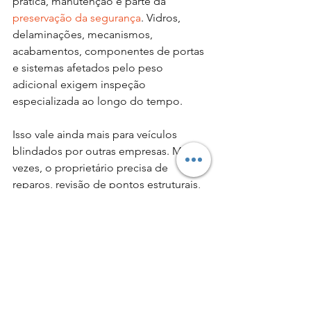
prática, manutenção é parte da 
preservação da segurança
. Vidros, 
delaminações, mecanismos, 
acabamentos, componentes de portas 
e sistemas afetados pelo peso 
adicional exigem inspeção 
especializada ao longo do tempo.
Isso vale ainda mais para veículos 
blindados por outras empresas. Muitas 
vezes, o proprietário precisa de 
reparos, revisão de pontos estruturais, 
avaliação de vidros ou correção de 
desgaste causado pelo uso. Ter acesso 
a suporte técnico capacitado faz 
diferença para manter o blindado 
funcional e dentro do padrão 
esperado.